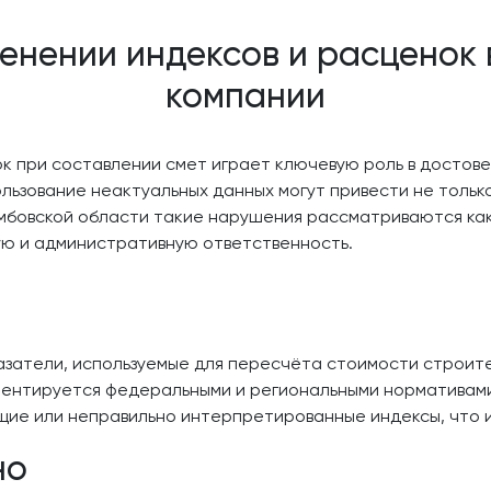
нении индексов и расценок в
компании
к при составлении смет играет ключевую роль в досто
льзование неактуальных данных могут привести не только 
мбовской области такие нарушения рассматриваются ка
ую и административную ответственность.
азатели, используемые для пересчёта стоимости строите
ентируется федеральными и региональными нормативами.
ие или неправильно интерпретированные индексы, что и
но