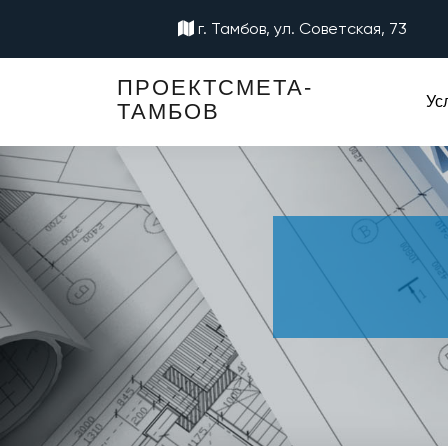
г. Тамбов, ул. Советская, 73
ПРОЕКТСМЕТА-
Ус
ТАМБОВ
метной
П